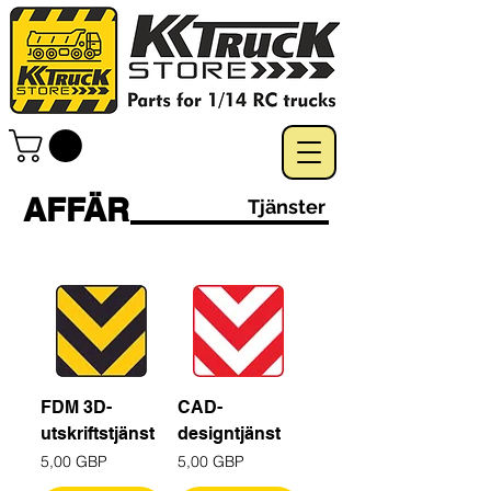
AFFÄR
Tjänster
FDM 3D-
CAD-
utskriftstjänst
designtjänst
Pris
Pris
5,00 GBP
5,00 GBP