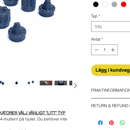
Typ
*
Välj
Antal
*
Lägg i kundva
FRAKTINFORMATIO
Se till att du väljer r
RETURN & REFUND 
EKONOMI
TORER VÄLJ VÄNLIGT "LITT" TYP
Icke-spårningsnumme
Köparen ska stå för 
4-muttern på hjulet. Du behöver inte
RASKT
din oanvända vara upp
Spårbar och försäkr
Kontakta oss via e-