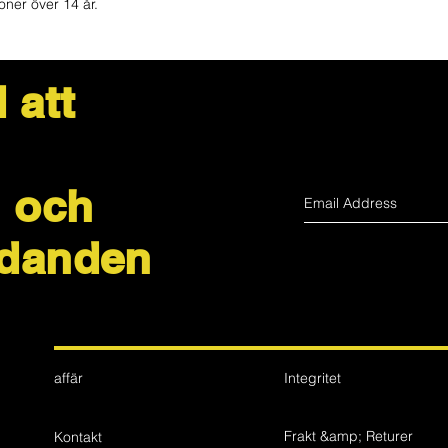
ner över 14 år.
 att
 och
udanden
affär
Integritet
Frakt &amp; Returer
Kontakt