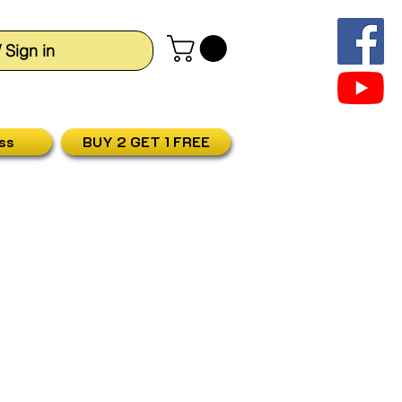
/ Sign in
ss
BUY 2 GET 1 FREE