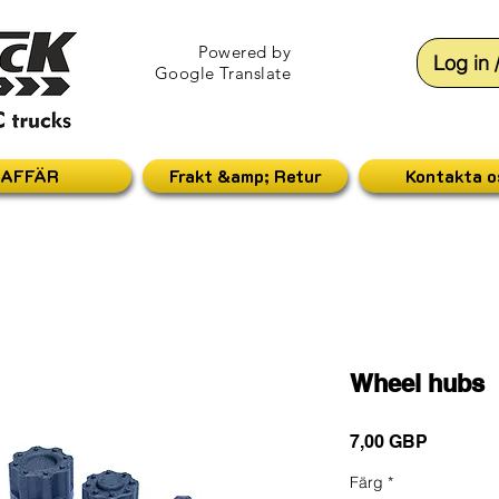
Powered by
Log in 
Google Translate
AFFÄR
Frakt &amp; Retur
Kontakta o
Wheel hubs
Pris
7,00 GBP
Färg
*