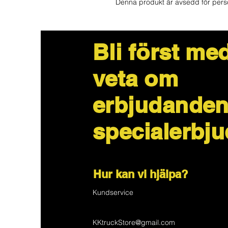
Denna produkt är avsedd för perso
Bli först med
veta om
erbjudanden
specialerbj
Hur kan vi hjälpa?
Kundservice
KKtruckStore@gmail.com