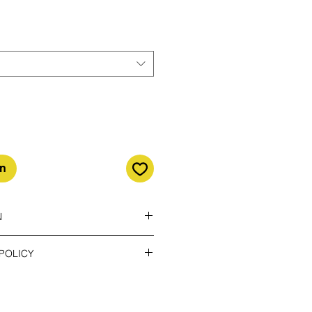
gn
N
ätt leveransmetod !!!
POLICY
r - bara skicka bekräftelse
returkostnaderna. Du kan returnera
 till 14 dagar efter leverans.
ad
post om du har några problem.